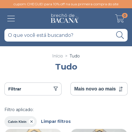
cupom CHEGUEI para 10% off na sua primeira compra do site
0
Início
>
Tudo
Tudo
Filtrar
Filtro aplicado:
Limpar filtros
Calvin Klein