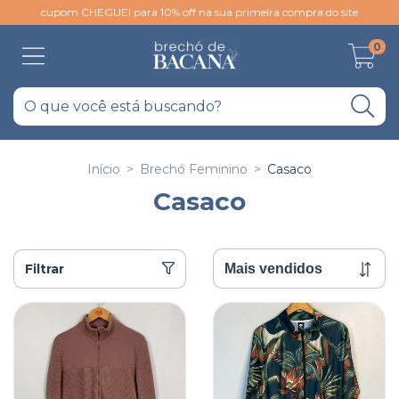
cupom CHEGUEI para 10% off na sua primeira compra do site
0
Início
>
Brechó Feminino
>
Casaco
Casaco
Filtrar