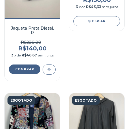
R$130,00
3
x de
R$43,33
sem juros
ESPIAR
Jaqueta Preta Diesel,
P
R$280,00
R$140,00
3
x de
R$46,67
sem juros
COMPRAR
ESGOTADO
ESGOTADO