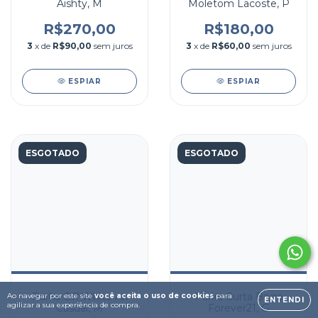
Aishty, M
Moletom Lacoste, P
R$270,00
R$180,00
3
x de
R$90,00
sem juros
3
x de
R$60,00
sem juros
ESPIAR
ESPIAR
ESGOTADO
ESGOTADO
Parka Off White Ak
Parka Curta Bege
Ao navegar por este site
você aceita o uso de cookies
para
ENTENDI
agilizar a sua experiência de compra.
Casual, M
Forever21, G