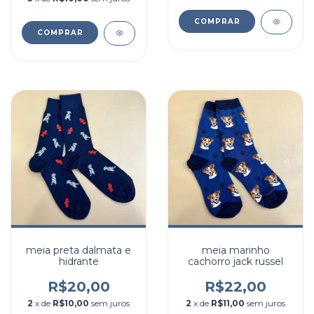
COMPRAR
COMPRAR
meia preta dalmata e
meia marinho
hidrante
cachorro jack russel
R$20,00
R$22,00
2
x de
R$10,00
sem juros
2
x de
R$11,00
sem juros