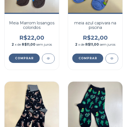
Meia Marrom losangos
meia azul capivara na
coloridos
piscina
R$22,00
R$22,00
2
x de
R$11,00
sem juros
2
x de
R$11,00
sem juros
COMPRAR
COMPRAR