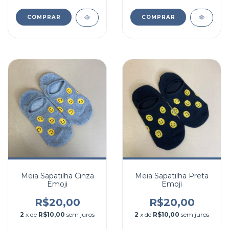
COMPRAR
COMPRAR
Meia Sapatilha Cinza
Meia Sapatilha Preta
Emoji
Emoji
R$20,00
R$20,00
2
x de
R$10,00
sem juros
2
x de
R$10,00
sem juros