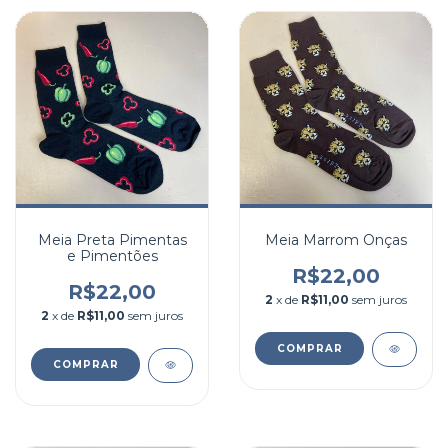
Meia Preta Pimentas
Meia Marrom Onças
e Pimentões
R$22,00
R$22,00
2
x de
R$11,00
sem juros
2
x de
R$11,00
sem juros
COMPRAR
COMPRAR