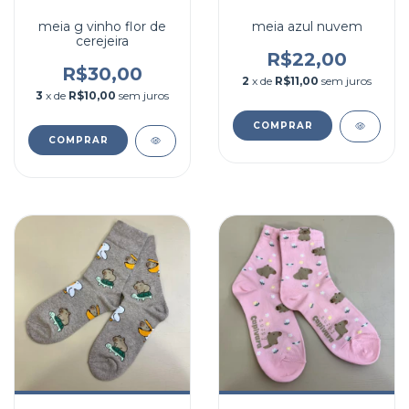
meia g vinho flor de
meia azul nuvem
cerejeira
R$22,00
R$30,00
2
x de
R$11,00
sem juros
3
x de
R$10,00
sem juros
COMPRAR
COMPRAR