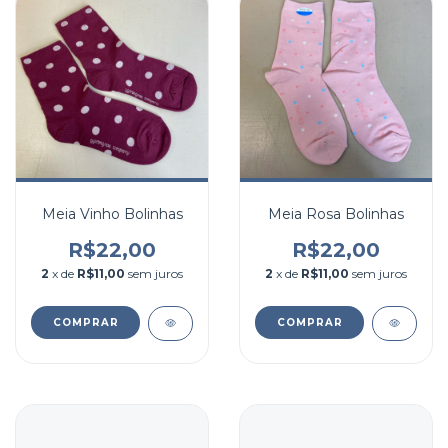
Meia Vinho Bolinhas
Meia Rosa Bolinhas
R$22,00
R$22,00
2
x de
R$11,00
sem juros
2
x de
R$11,00
sem juros
COMPRAR
COMPRAR