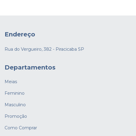
Endereço
Rua do Vergueiro, 382 - Piracicaba SP
Departamentos
Meias
Feminino
Masculino
Promoção
Como Comprar