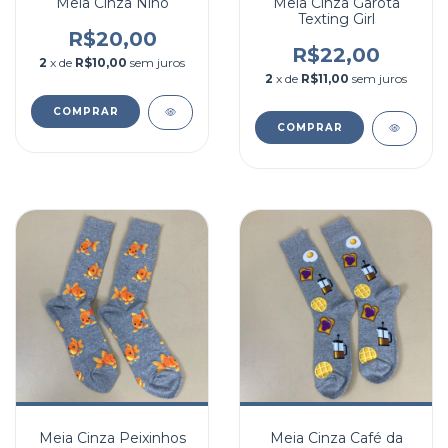
Meia Cinza Nino
Meia Cinza Garota
Texting Girl
R$20,00
R$22,00
2
x de
R$10,00
sem juros
2
x de
R$11,00
sem juros
COMPRAR
COMPRAR
Meia Cinza Peixinhos
Meia Cinza Café da