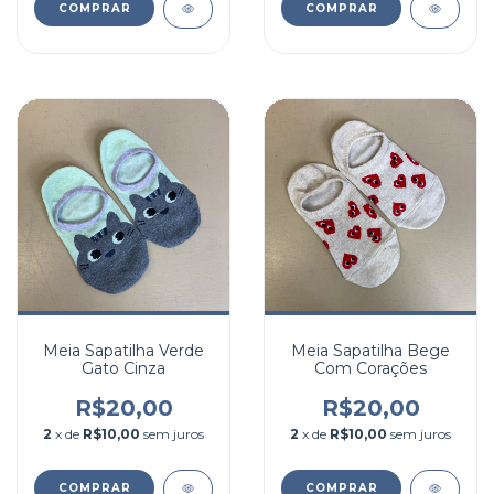
COMPRAR
COMPRAR
Meia Sapatilha Verde
Meia Sapatilha Bege
Gato Cinza
Com Corações
R$20,00
R$20,00
2
x de
R$10,00
sem juros
2
x de
R$10,00
sem juros
COMPRAR
COMPRAR