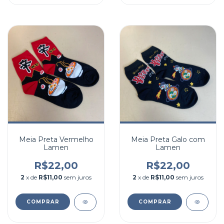
Meia Preta Vermelho
Meia Preta Galo com
Lamen
Lamen
R$22,00
R$22,00
2
x de
R$11,00
sem juros
2
x de
R$11,00
sem juros
COMPRAR
COMPRAR