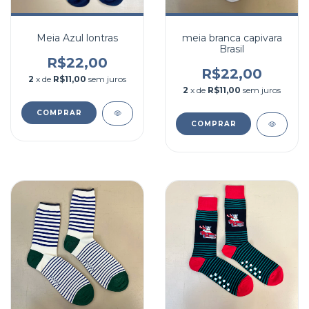
Meia Azul lontras
meia branca capivara
Brasil
R$22,00
R$22,00
2
x de
R$11,00
sem juros
2
x de
R$11,00
sem juros
COMPRAR
COMPRAR