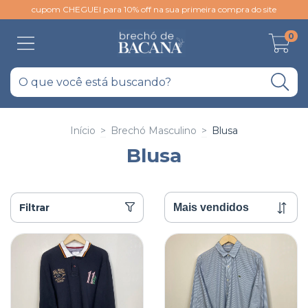
cupom CHEGUEI para 10% off na sua primeira compra do site
0
Início
>
Brechó Masculino
>
Blusa
Blusa
Filtrar