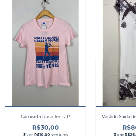
Camiseta Rosa Tênis, P
Vestido Saída de
R$30,00
R$8
3
x de
R$10,00
sem juros
3
x de
R$26