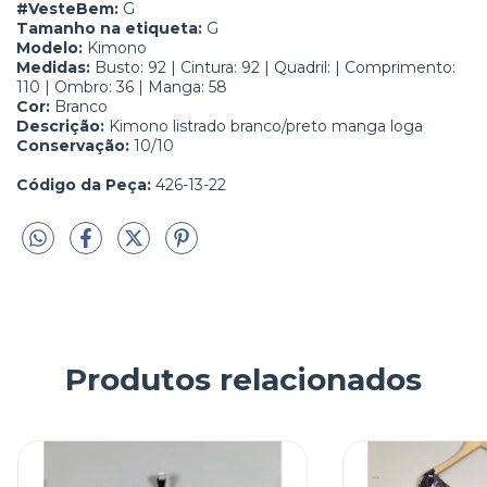
#VesteBem:
G
Tamanho na etiqueta:
G
Modelo:
Kimono
Medidas:
Busto:
92 | Cintura: 92 | Quadril: | Comprimento:
110 | Ombro: 36 | Manga: 58
Cor:
Branco
Descrição:
Kimono listrado branco/preto manga loga
Conservação:
10/10
Código da Peça:
426-13-22
Produtos relacionados