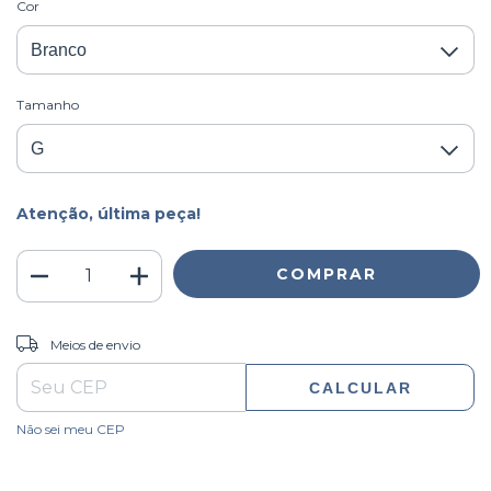
Cor
Tamanho
Atenção, última peça!
ALTERAR CEP
Entregas para o CEP:
Meios de envio
CALCULAR
Não sei meu CEP