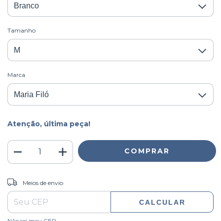
Tamanho
Marca
Atenção, última peça!
ALTERAR CEP
Entregas para o CEP:
Meios de envio
CALCULAR
Não sei meu CEP