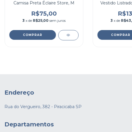
Camisa Preta Éclaire Store, M
Vestido Listrad
R$75,00
R$13
3
x de
R$25,00
sem juros
3
x de
R$43
COMPRAR
COMPRAR
Endereço
Rua do Vergueiro, 382 - Piracicaba SP
Departamentos