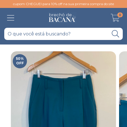
cupom CHEGUEI para 10% off na sua primeira compra do site
0
50
%
OFF