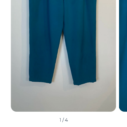
1
/
4