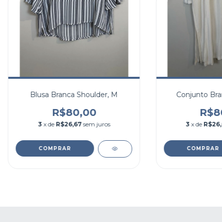
Blusa Branca Shoulder, M
Conjunto Bra
R$80,00
R$8
3
x de
R$26,67
sem juros
3
x de
R$26
COMPRAR
COMPRAR