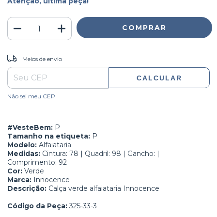
Atenção, última peça!
ALTERAR CEP
Entregas para o CEP:
Meios de envio
CALCULAR
Não sei meu CEP
#VesteBem:
P
Tamanho na etiqueta:
P
Modelo:
Alfaiataria
Medidas:
Cintura: 78 | Quadril: 98 | Gancho: |
Comprimento: 92
Cor:
Verde
Marca:
Innocence
Descrição:
Calça verde alfaiataria Innocence
Código da Peça:
325-33-3