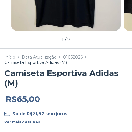
1
/
7
Início
>
Data Atualização
>
01052026
>
Camiseta Esportiva Adidas (M)
Camiseta Esportiva Adidas
(M)
R$65,00
3
x de
R$21,67
sem juros
Ver mais detalhes