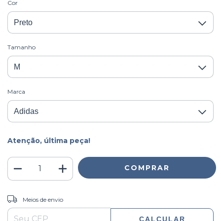
Cor
Tamanho
Marca
Atenção, última peça!
ALTERAR CEP
Entregas para o CEP:
Meios de envio
CALCULAR