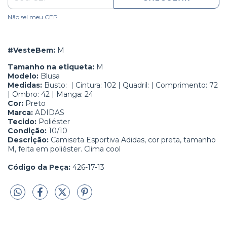
Não sei meu CEP
#VesteBem:
 M
Tamanho na etiqueta:
M
Modelo:
Blusa
Medidas:
Busto:
| Cintura: 102 | Quadril: | Comprimento: 72
| Ombro: 42 | Manga: 24
Cor:
Preto
Marca:
ADIDAS
Tecido:
Poliéster
Condição:
10/10
Descrição:
 C
amiseta Esportiva Adidas, cor preta, tamanho
M, feita em poliéster. Clima cool
Código da Peça:
426-17-13