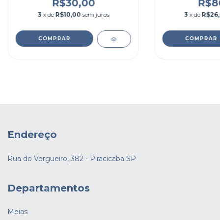
R$30,00
R$8
3
x de
R$10,00
sem juros
3
x de
R$26
COMPRAR
COMPRAR
Endereço
Rua do Vergueiro, 382 - Piracicaba SP
Departamentos
Meias