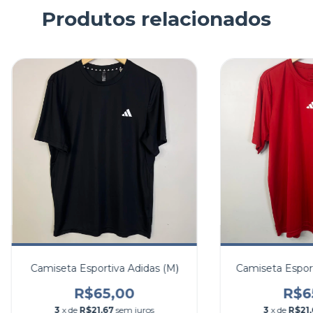
Produtos relacionados
Camiseta Esportiva Adidas (M)
Camiseta Esport
R$65,00
R$6
3
x de
R$21,67
sem juros
3
x de
R$21,