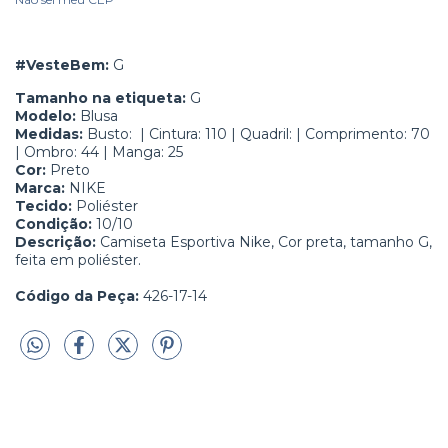
#VesteBem:
 G
Tamanho na etiqueta:
G
Modelo:
Blusa
Medidas:
Busto:
| Cintura: 110 | Quadril: | Comprimento: 70
| Ombro: 44 | Manga: 25
Cor:
Preto
Marca:
NIKE
Tecido:
Poliéster
Condição:
10/10
Descrição:
 C
amiseta Esportiva Nike, Cor preta, tamanho G,
feita em poliéster.
Código da Peça:
426-17-14