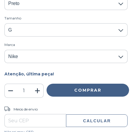
Tamanho
Marca
Atenção, última peça!
ALTERAR CEP
Entregas para o CEP:
Meios de envio
CALCULAR
Não sei meu CEP