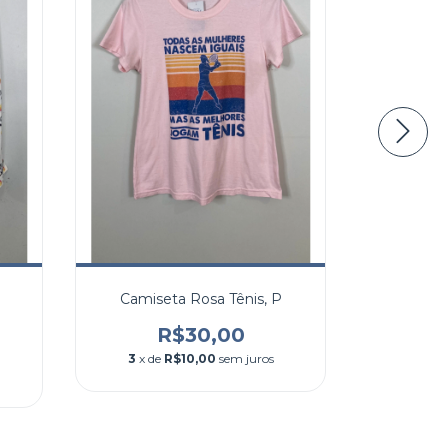
Camiseta Rosa Tênis, P
Panta
R$30,00
3
x de
R$10,00
sem juros
3
x de