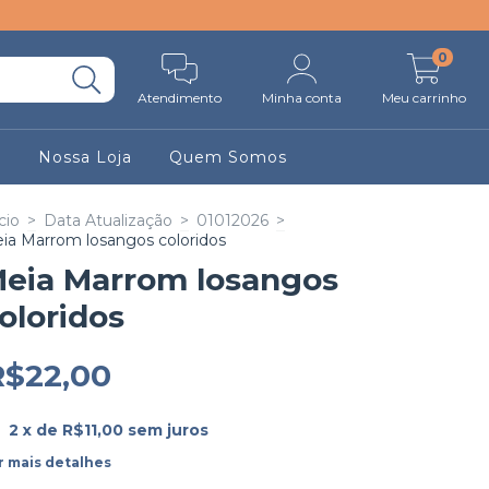
0
Atendimento
Minha conta
Meu carrinho
r
Nossa Loja
Quem Somos
cio
>
Data Atualização
>
01012026
>
ia Marrom losangos coloridos
eia Marrom losangos
oloridos
R$22,00
2
x de
R$11,00
sem juros
r mais detalhes