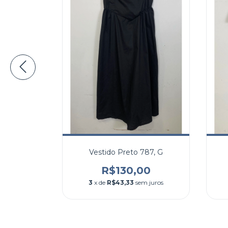
Aleatory
Vestido Preto 787, G
R$130,00
0
3
x de
R$43,33
sem juros
 juros