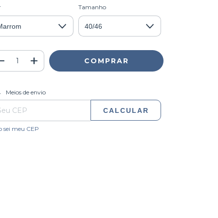
r
Tamanho
ALTERAR CEP
regas para o CEP:
Meios de envio
CALCULAR
o sei meu CEP