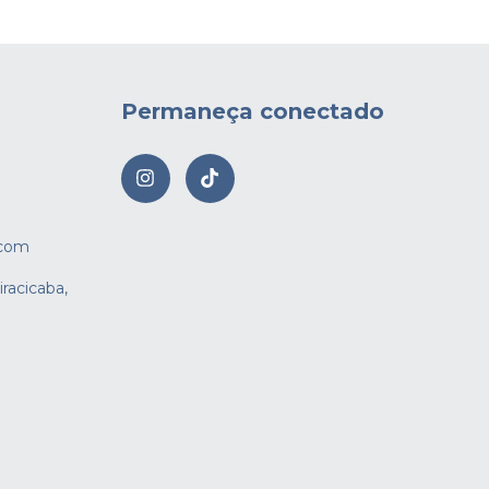
Permaneça conectado
.com
iracicaba,