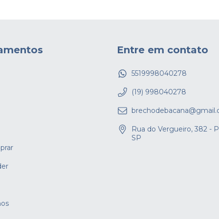
amentos
Entre em contato
5519998040278
(19) 998040278
brechodebacana@gmail
Rua do Vergueiro, 382 - P
SP
rar
er
os