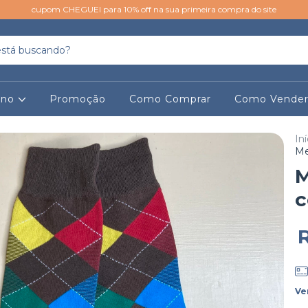
cupom CHEGUEI para 10% off na sua primeira compra do site
ino
Promoção
Como Comprar
Como Vende
Iní
Me
M
c
Ve