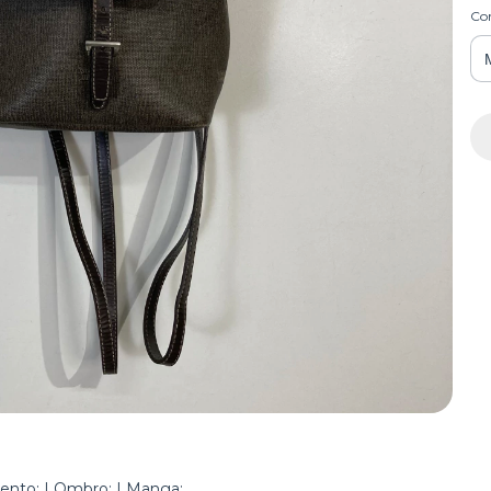
Co
mento: | Ombro: | Manga: